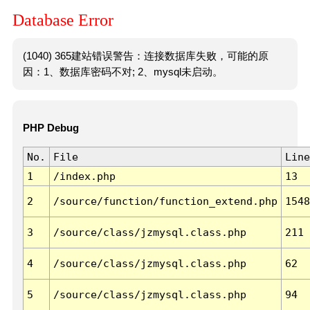
Database Error
(1040) 365建站错误警告：连接数据库失败，可能的原
因：1、数据库密码不对; 2、mysql未启动。
PHP Debug
No.
File
Line
1
/index.php
13
2
/source/function/function_extend.php
1548
3
/source/class/jzmysql.class.php
211
4
/source/class/jzmysql.class.php
62
5
/source/class/jzmysql.class.php
94