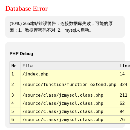
Database Error
(1040) 365建站错误警告：连接数据库失败，可能的原
因：1、数据库密码不对; 2、mysql未启动。
PHP Debug
No.
File
Line
1
/index.php
14
2
/source/function/function_extend.php
324
3
/source/class/jzmysql.class.php
211
4
/source/class/jzmysql.class.php
62
5
/source/class/jzmysql.class.php
94
6
/source/class/jzmysql.class.php
76